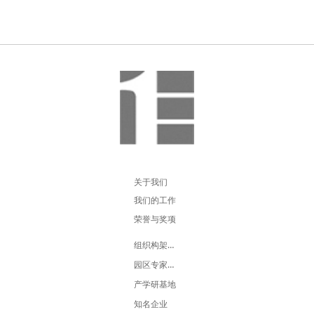
东方印象
东方力量
东方设计
东方创意
东方新闻
东方英才
东方信箱
东方招商
东方平台
东方展示
关于我们
我们的工作
荣誉与奖项
组织构架人员
园区专家团队
产学研基地
知名企业