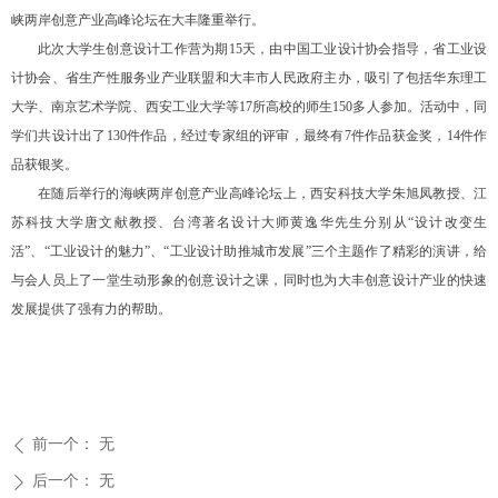
峡两岸创意产业高峰论坛在大丰隆重举行。
此次大学生创意设计工作营为期
15
天，由中国工业设计协会指导，省工业设
计协会、省生产性服务业产业联盟和大丰市人民政府主办，吸引了包括华东理工
大学、南京艺术学院、西安工业大学等
17
所高校的师生
150
多人参加。活动中，同
学们共设计出了
130
件作品，经过专家组的评审，最终有
7
件作品获金奖，
14
件作
品获银奖。
在随后举行的海峡两岸创意产业高峰论坛上，西安科技大学朱旭凤教授、江
苏科技大学唐文献教授、台湾著名设计大师黄逸华先生分别从“设计改变生
活”、“工业设计的魅力”、“工业设计助推城市发展”三个主题作了精彩的演讲，给
与会人员上了一堂生动形象的创意设计之课，同时也为大丰创意设计产业的快速
发展提供了强有力的帮助。
前一个：
无
ꄴ
后一个：
无
ꄲ