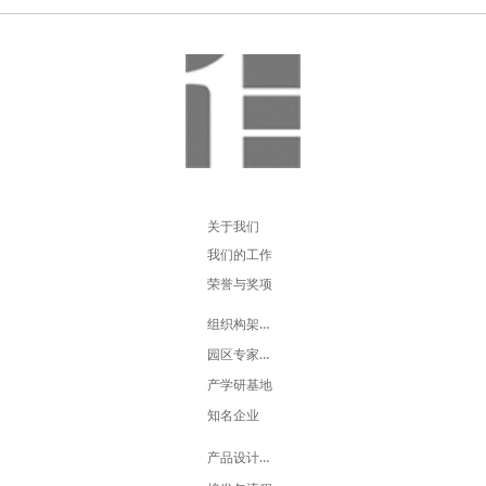
东方印象
东方力量
东方设计
东方创意
东方新闻
东方英才
东方信箱
东方招商
东方平台
东方展示
关于我们
我们的工作
荣誉与奖项
组织构架人员
园区专家团队
产学研基地
知名企业
产品设计流程