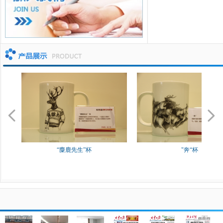
넳
넲
“麋鹿先生”杯
"奔“杯