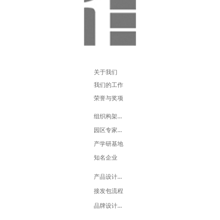
东方印象
东方力量
东方设计
东方创意
东方新闻
东方英才
东方信箱
东方招商
东方平台
东方展示
关于我们
我们的工作
荣誉与奖项
组织构架人员
园区专家团队
产学研基地
知名企业
产品设计流程
接发包流程
品牌设计流程