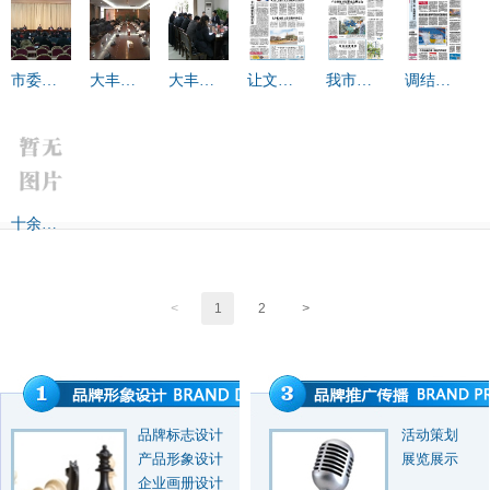
市委党
大丰市
大丰市
让文化
我市在
调结
的群众
党的群
党员活
创意引
台湾举
构，新
路线教
众路线
动日精
领生活
行文化
老产
育实践
教育实
彩纷呈
创意产
业“双轨
活动领
践活动
激发活
业高峰
并行”
十余位
导小组
扎实有
力
论坛暨
全国著
召开第
序推进
交流恳
名词曲
一次会
谈会
<
1
2
>
作家来
议
丰采风
品牌标志设计
活动策划
产品形象设计
展览展示
企业画册设计